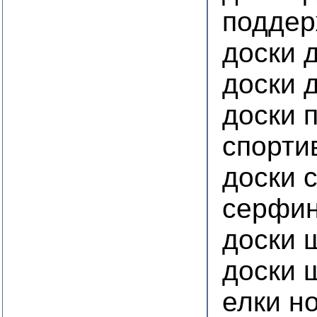
подде
доски 
доски 
доски 
спорти
доски 
серфин
доски 
доски 
елки н