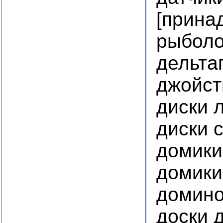
[прина
рыболо
дельта
джойст
диски 
диски 
домики
домики
домин
доски 