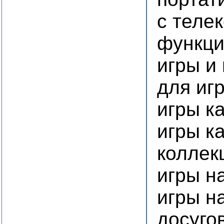
с теле
функц
игры и
для иг
игры к
игры к
коллек
игры н
игры н
досуго