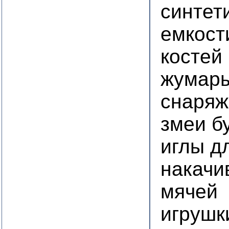
синтет
емкост
костей
жумары
снаряж
змеи б
иглы д
накачи
мячей
игрушк