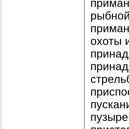
приман
рыбной
приман
охоты 
принад
принад
стрель
приспо
пускан
пузыре