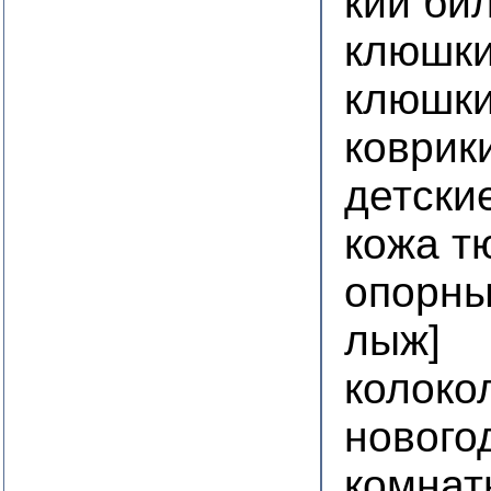
кии би
клюшки
клюшки
коврик
детски
кожа т
опорны
лыж]
колоко
нового
комнат