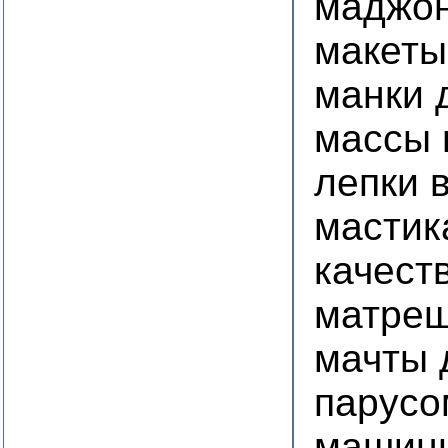
маджон
макеты
манки 
массы 
лепки 
мастик
качест
матре
мачты 
парусо
машины