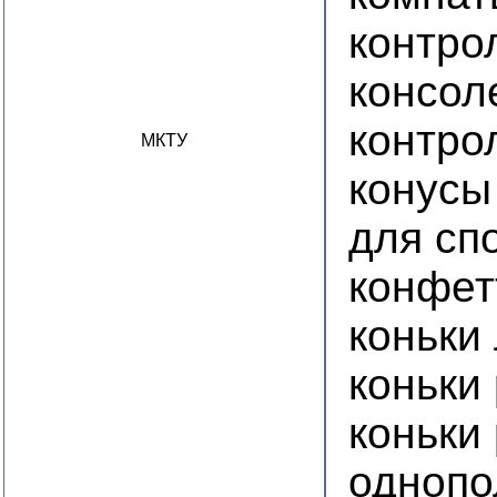
контро
консол
контро
МКТУ
конусы
для сп
конфет
коньки
коньки
коньки
однопо