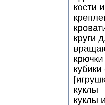
кости 
крепле
кроват
круги 
враща
крючки
кубики
[игрушк
куклы
куклы 