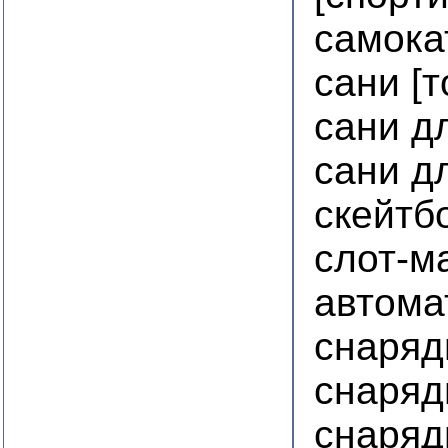
самока
сани [
сани д
сани д
скейтб
слот-м
автома
снаряд
снаряд
снаряд