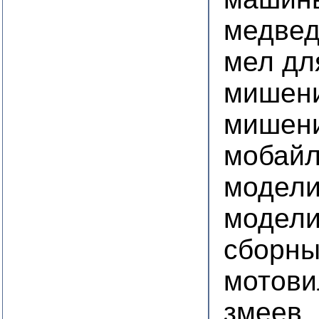
медве
мел дл
мишен
мишени
мобайл
модели
модел
сборны
мотови
змеев