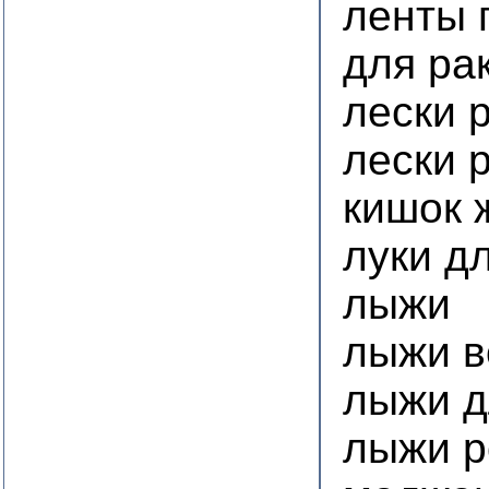
ленты 
для ра
лески 
лески 
кишок 
луки д
лыжи
лыжи 
лыжи д
лыжи р