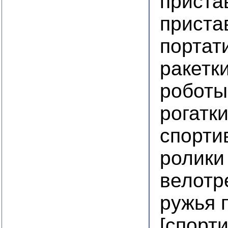
приста
приста
портат
ракетк
роботы
рогатк
спорти
ролики
велотр
ружья 
[спорт