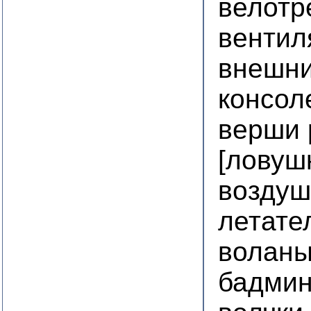
велотр
вентил
внешни
консол
верши
[ловуш
воздуш
летате
воланы
бадмин