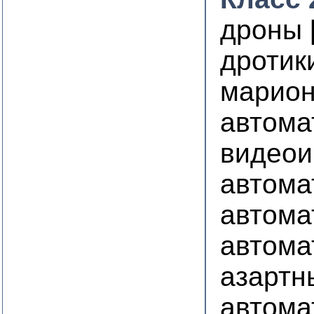
дроны 
дротик
марион
автома
видеои
автома
автома
автома
азартн
автома