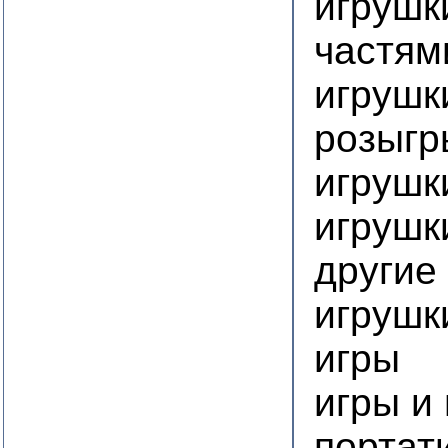
игрушк
частям
игрушк
розыг
игрушк
игрушк
другие
игрушк
игры
игры и
портат