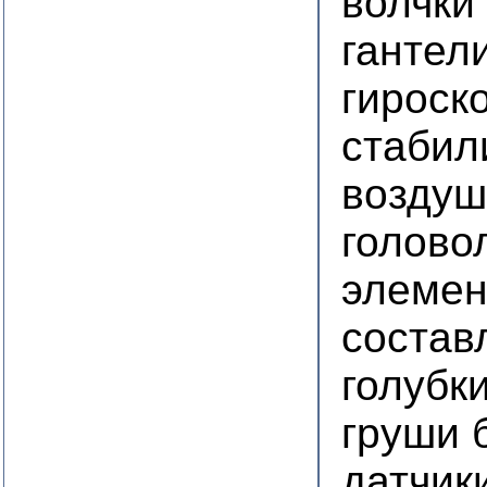
волчки 
гантел
гироск
стабил
воздуш
голово
элемен
состав
голубк
груши 
датчик