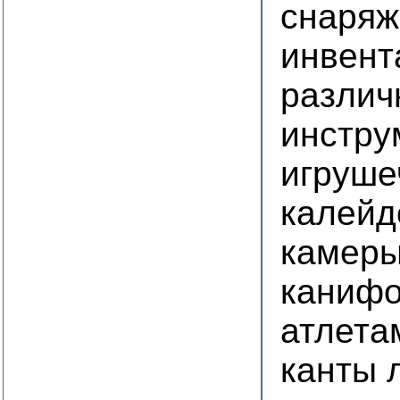
снаряж
инвент
различ
инстру
игруше
калейд
камеры
канифо
атлета
канты 