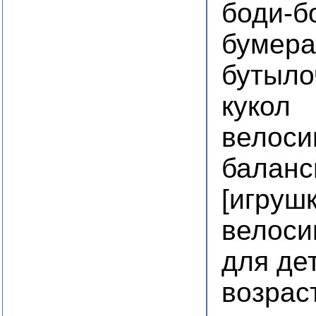
боди-б
бумера
бутыло
кукол
велоси
баланс
[игрушк
велоси
для де
возрас