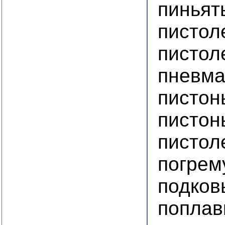
пиньят
пистол
пистол
пневма
пистон
пистон
пистол
погрем
подков
поплав