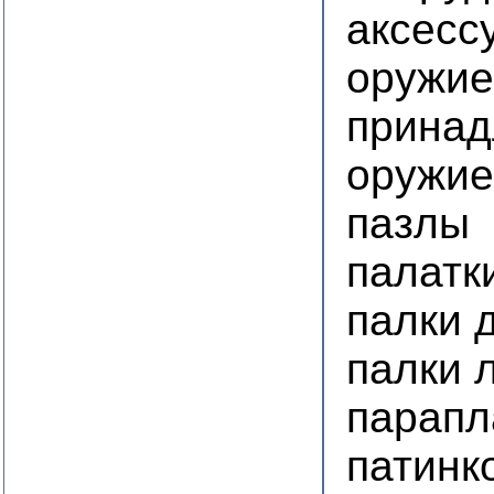
аксесс
оружие
принад
оружие
пазлы
палатк
палки 
палки 
парап
патинк