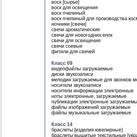
воск [сырье]
воск для освещения
воск пчелиный
воск пчелиный для производства кос
ночники [свечи]
свечи ароматические
свечи для новогодних елок
свечи для освещения
свечи соевые
фитили для свечей
Класс 09
видеофайлы загружаемые
диски звукозаписи
мелодии загружаемые для звонков 
носители звукозаписи
носители информации электронные
ноты электронные, загружаемые
публикации электронные загружаем
файлы изображений загружаемые
файлы музыкальные загружаемые
Класс 14
браслеты [изделия ювелирные]
браслеты вышитые текстильные [укр