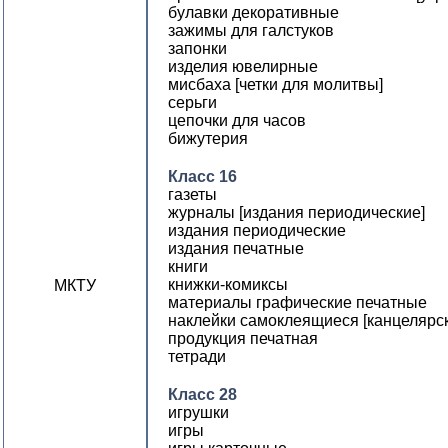
булавки декоративные
зажимы для галстуков
запонки
изделия ювелирные
мисбаха [четки для молитвы]
серьги
цепочки для часов
бижутерия
Класс 16
газеты
журналы [издания периодические]
издания периодические
издания печатные
книги
книжки-комиксы
МКТУ
материалы графические печатные
наклейки самоклеящиеся [канцелярс
продукция печатная
тетради
Класс 28
игрушки
игры