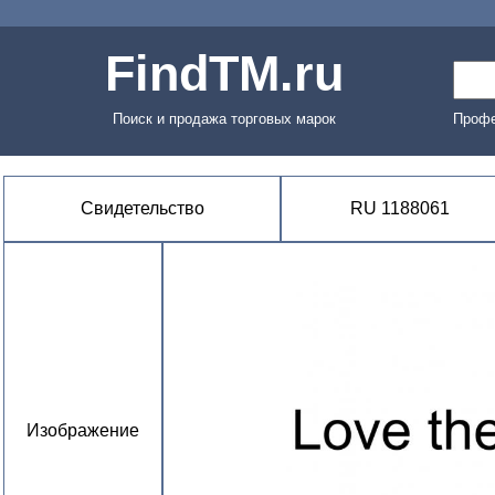
FindTM.ru
Поиск и продажа торговых марок
Профе
Свидетельство
RU 1188061
Изображение