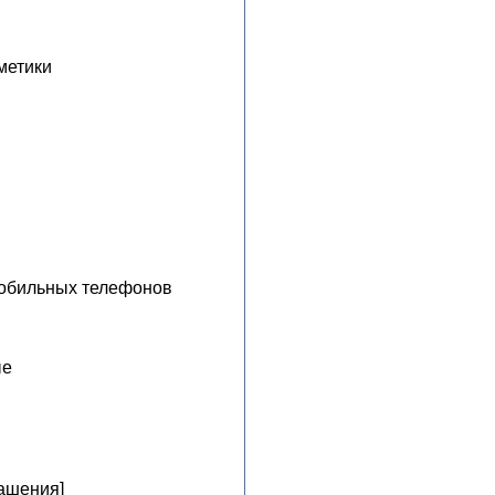
метики
мобильных телефонов
ые
ашения]