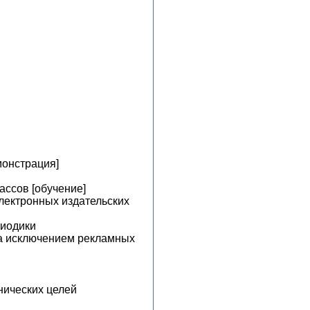
монстрация]
ассов [обучение]
лектронных издательских
риодики
за исключением рекламных
нических целей