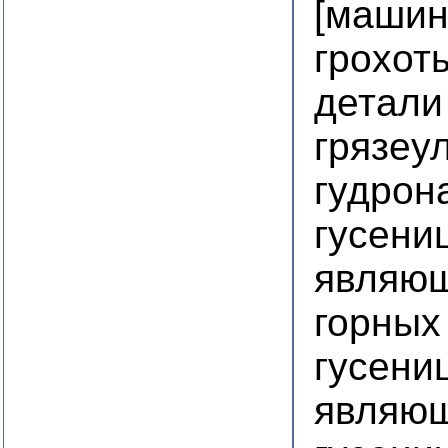
[машин
грохот
детали
грязеу
гудрон
гусени
являющ
горных
гусени
являющ