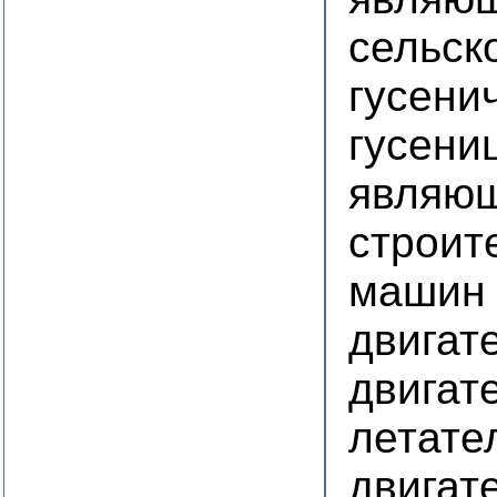
сельск
гусени
гусени
являющ
строит
машин
двигат
двигат
летате
двигат