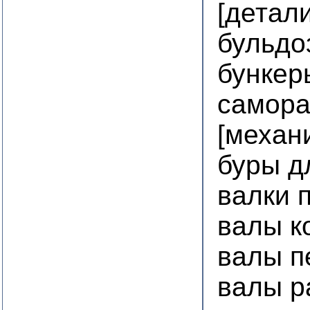
[детал
бульдо
бункер
самор
[механ
буры д
валки 
валы к
валы п
валы р