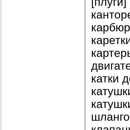
[плуги]
кантор
карбю
каретк
картер
двигат
катки 
катушк
катушк
шланго
клапан