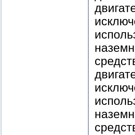
двигате
исключ
исполь
наземн
средст
двигате
исключ
исполь
наземн
средст