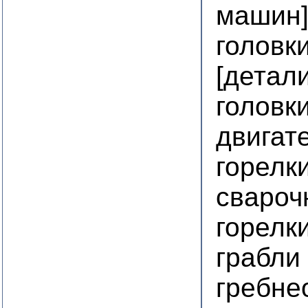
машин
головк
[детал
головк
двигат
горелк
свароч
горелк
грабли
гребне