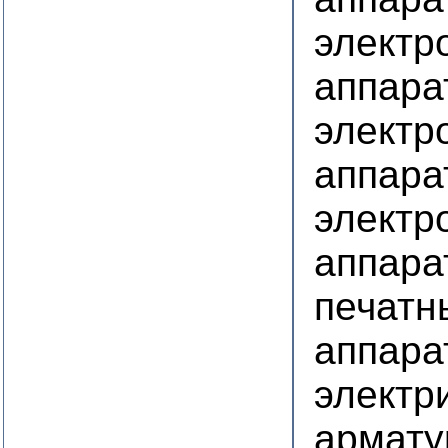
электр
аппара
электр
аппара
электр
аппара
печатн
аппара
электр
армату