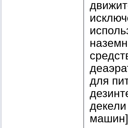
движит
исключ
исполь
наземн
средст
деаэра
для пи
дезинт
декели
машин