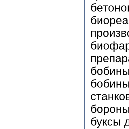
бетоно
биореа
произв
биофар
препар
бобины
бобины
станко
борон
буксы 