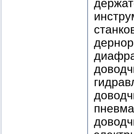
держат
инстру
станко
дернор
диафра
доводч
гидрав
доводч
пневма
доводч