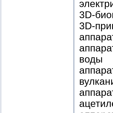
электр
3D-био
3D-при
аппара
аппара
воды
аппара
вулкан
аппара
ацетил