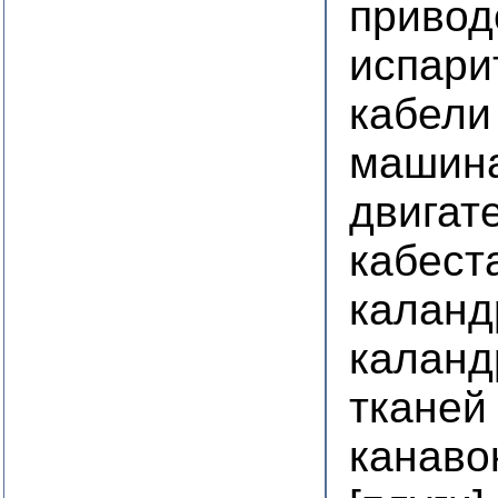
приво
испари
кабели
машин
двигат
кабест
калан
каланд
тканей
канаво