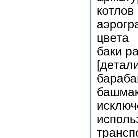
котлов
аэрогр
цвета
баки р
[детал
бараба
башмак
исключ
исполь
трансп