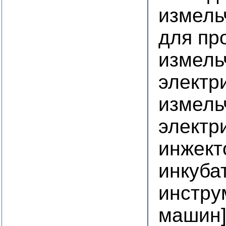
измель
для пр
измель
электр
измель
электр
инжект
инкуба
инстру
машин