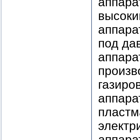
аппара
высоки
аппара
под да
аппара
произв
газиро
аппара
пластм
электр
аппара