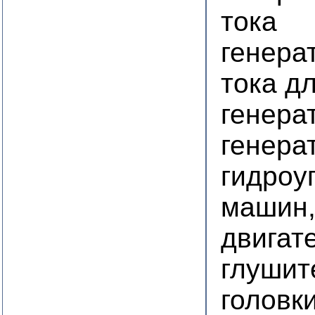
тока
генера
тока д
генера
генера
гидроу
машин,
двигат
глушит
головк