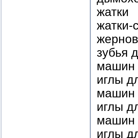
жатки
жатки-
жернов
зубья 
машин
иглы д
машин
иглы д
машин 
иглы д