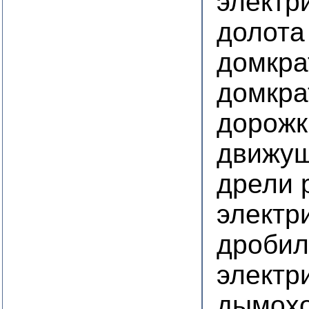
электр
долота
домкра
домкра
дорожк
движу
дрели 
электр
дробил
электр
дымохо