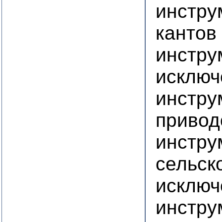
инстру
кантов
инстру
исключ
инстру
приво
инстру
сельск
исключ
инстру