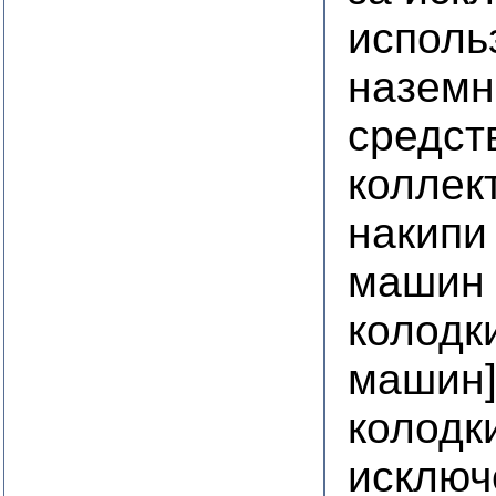
исполь
наземн
средст
коллек
накипи
машин
колодк
машин
колодк
исключ