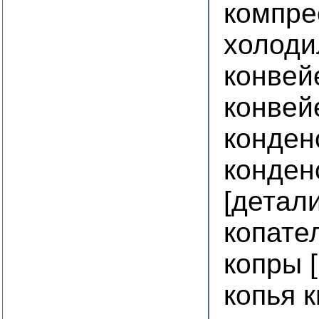
компре
холоди
конвей
конвей
конден
конден
[детал
копате
копры 
копья 