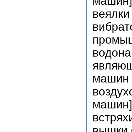
машин
веялки
вибрат
промы
водона
являющ
машин
воздух
машин
встрях
вышки 