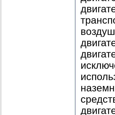
двигат
трансп
воздуш
двигат
двигат
исключ
исполь
наземн
средст
двигат