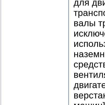
для дв
трансп
валы т
исключ
исполь
наземн
средст
вентил
двигат
верста