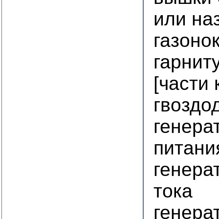
или на
газоно
гарнит
[части
гвоздо
генера
питани
генера
тока
генера