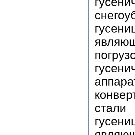
гусени
снегоу
гусени
являющ
погруз
гусени
аппара
конвер
стали
гусени
являющ