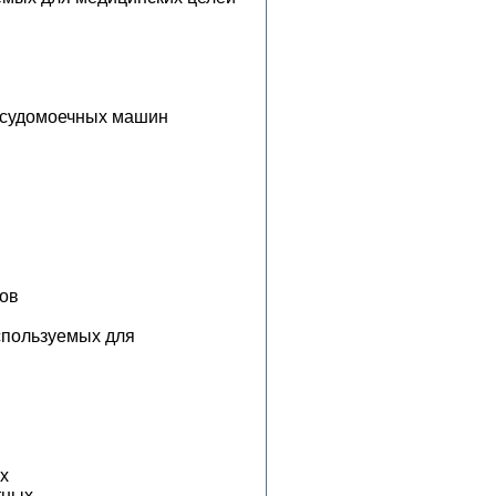
осудомоечных машин
лов
спользуемых для
х
тных