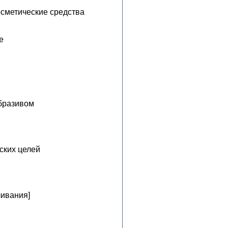
осметические средства
е
бразивом
ских целей
в
ивания]