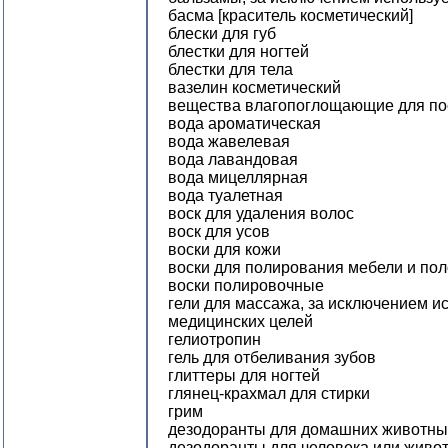
басма [краситель косметический]
блески для губ
блестки для ногтей
блестки для тела
вазелин косметический
вещества влагопоглощающие для п
вода ароматическая
вода жавелевая
вода лавандовая
вода мицеллярная
вода туалетная
воск для удаления волос
воск для усов
воски для кожи
воски для полирования мебели и по
воски полировочные
гели для массажа, за исключением и
медицинских целей
гелиотропин
гель для отбеливания зубов
глиттеры для ногтей
глянец-крахмал для стирки
грим
дезодоранты для домашних животны
дезодоранты для человека или живо