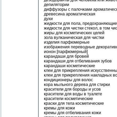
депилятории
диффузоры с палочками ароматичес
древесина ароматическая
духи
жидкости для пола, предохраняющие
жидкости для чистки стекол, в том ч
жиры для косметических целей
зола вулканическая для чистки
изделия парфюмерные
изображения переводные декоративн
ионон [парфюмерный]
карандаши для бровей
карандаши для отбеливания зубов
карандаши косметические
клеи для прикрепления искусственн
клеи для прикрепления накладных в
кондиционеры для волос
кора мыльного дерева для стирки
красители для бороды и усов
красители для воды в туалете
красители косметические
краски для тела косметические
кремы для кожи
кремы для отбеливания кожи