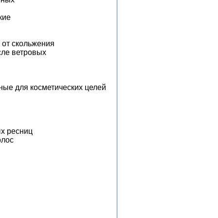
кие
 от скольжения
исле ветровых
ые для косметических целей
ых ресниц
олос