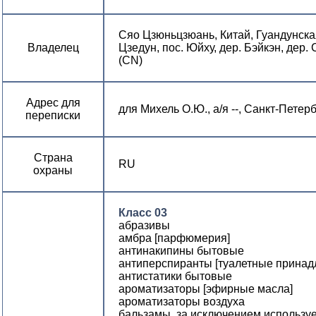
Сяо Цзюньцзюань, Китай, Гуандунская
Владелец
Цзедун, пос. Юйху, дер. Бэйкэн, дер. 
(CN)
Адрес для
для Михель О.Ю., а/я --, Санкт-Петер
переписки
Страна
RU
охраны
Класс 03
абразивы
амбра [парфюмерия]
антинакипины бытовые
антиперспиранты [туалетные принад
антистатики бытовые
ароматизаторы [эфирные масла]
ароматизаторы воздуха
бальзамы, за исключением использу