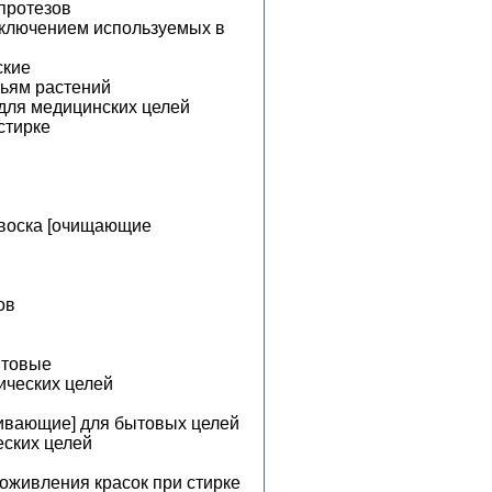
протезов
сключением используемых в
ские
тьям растений
 для медицинских целей
стирке
 воска [очищающие
ов
ытовые
ических целей
ивающие] для бытовых целей
еских целей
оживления красок при стирке