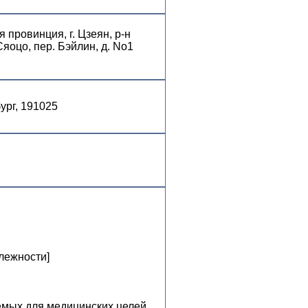
 провинция, г. Цзеян, р-н
Сяоцо, пер. Бэйлин, д. No1
бург, 191025
лежности]
емых для медицинских целей