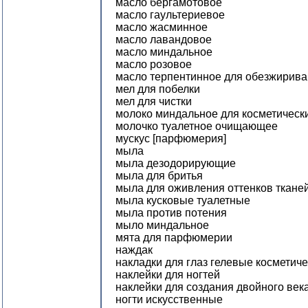
масло бергамотовое
масло гаультериевое
масло жасминное
масло лавандовое
масло миндальное
масло розовое
масло терпентинное для обезжирив
мел для побелки
мел для чистки
молоко миндальное для косметическ
молочко туалетное очищающее
мускус [парфюмерия]
мыла
мыла дезодорирующие
мыла для бритья
мыла для оживления оттенков ткане
мыла кусковые туалетные
мыла против потения
мыло миндальное
мята для парфюмерии
наждак
накладки для глаз гелевые косметич
наклейки для ногтей
наклейки для создания двойного век
ногти искусственные