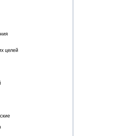
ания
их целей
й
еские
а