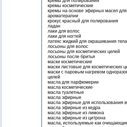
кремы для полирования
кремы косметические
кремы на основе эфирных масел для
ароматерапии
крокус красный для полирования
ладан
лаки для волос
лаки для ногтей
латекс жидкий для окрашивания тела
лосьоны для волос
лосьоны для косметических целей
лосьоны после бритья
маски косметические
маски листовые для косметических ц
маски с паровым нагревом одноразо
целей
масла для парфюмерии
масла косметические
масла туалетные
масла эфирные
масла эфирные для использования 
масла эфирные из кедра
масла эфирные из лимона
масла эфирные из цитрона
масла, используемые как очищающие