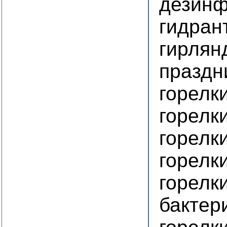
дезинф
гидран
гирлян
праздн
горелк
горелк
горелк
горелк
горелк
бактер