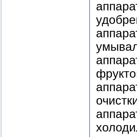
аппара
удобре
аппара
умывал
аппара
фрукто
аппара
очистк
аппара
холоди