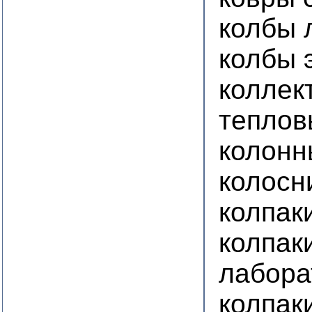
колбы 
колбы 
коллек
теплов
колонн
колосн
колпак
колпак
лабора
колпак