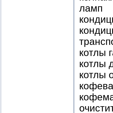
ламп
кондиц
кондиц
трансп
котлы 
котлы 
котлы 
кофева
кофем
очисти