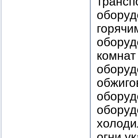
трансп
оборуд
горячи
оборуд
комнат
оборуд
обжиго
оборуд
оборуд
холоди
огни у