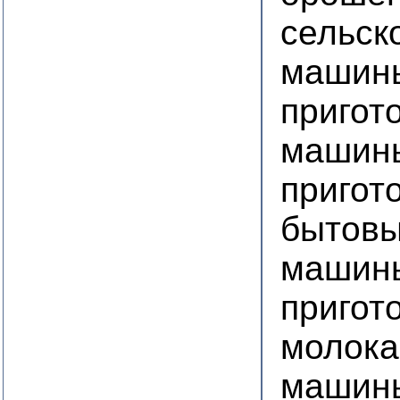
сельск
машин
пригот
машин
пригот
бытовы
машин
пригот
молока
машины