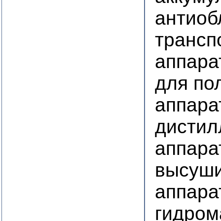
антиоб
трансп
аппара
для по
аппара
дистил
аппара
высуш
аппара
гидром