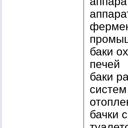
аппара
аппара
ферме
промы
баки о
печей
баки р
систем
отопле
бачки 
туалет