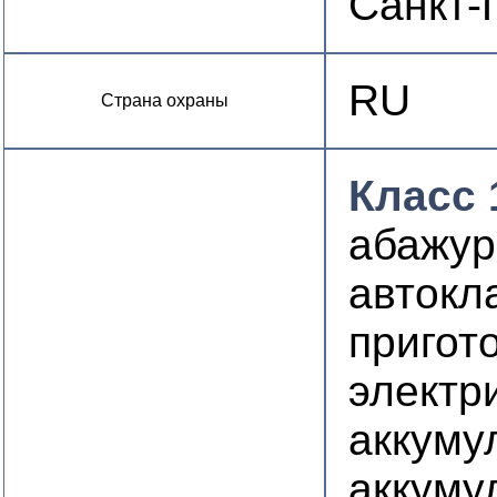
Санкт-
RU
Страна охраны
Класс 
абажу
автокл
пригот
электр
аккуму
аккуму