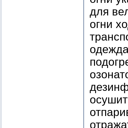
для ве
огни х
трансп
одежда
подогр
озонат
дезинф
осушит
отпари
отража