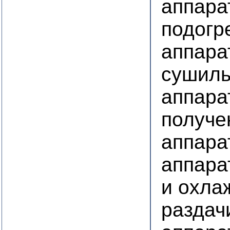
аппара
подогр
аппара
сушил
аппара
получе
аппара
аппара
и охла
раздач