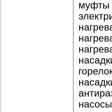
муфты 
электр
нагрев
нагрев
нагрев
насадк
горело
насадк
антира
насосы