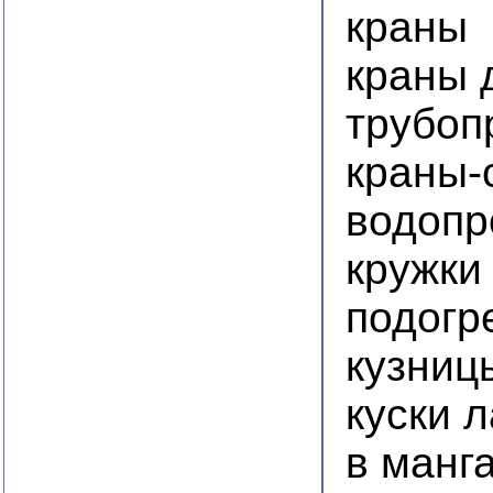
краны
краны 
трубоп
краны-
водопр
кружки
подогр
кузниц
куски 
в манг