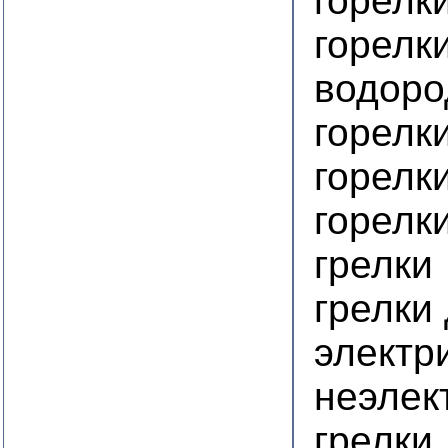
горелк
горелк
водор
горелк
горелк
горелк
грелки
грелки 
электр
неэлек
грелки