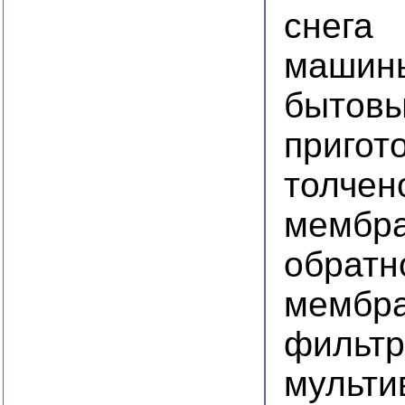
снега
машины
бытовы
пригот
толчен
мембра
обратн
мембра
фильтр
мульти