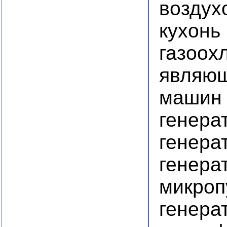
воздух
кухонь
газоох
являющ
машин
генера
генера
генера
микроп
генера