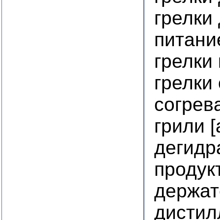
грелки 
питани
грелки
грелки
согрев
грили 
дегидр
продук
держат
дистил