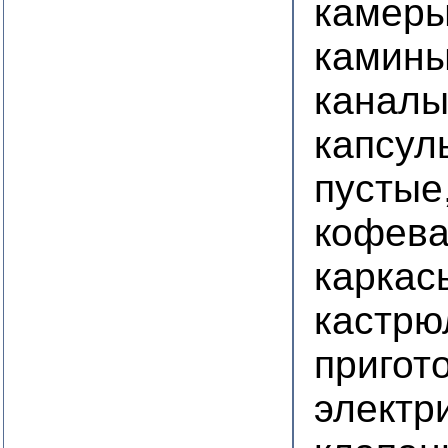
камеры
камины
канал
капсул
пустые
кофева
каркас
кастрю
пригот
электр