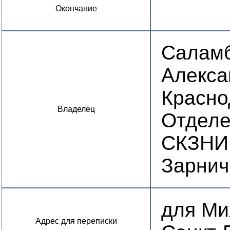
Окончание
Саламб
Алекса
Красно
Владелец
Отдел
СКЗНИ
Зарничн
для Мих
Адрес для переписки