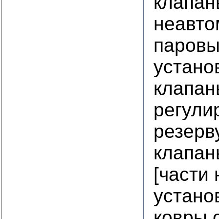
клапан
неавто
паровы
устано
клапан
регули
резерв
клапан
[части
устано
ковры 