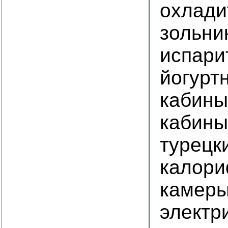
охлади
зольни
испари
йогурт
кабины
кабины
турецк
калор
камеры
электр