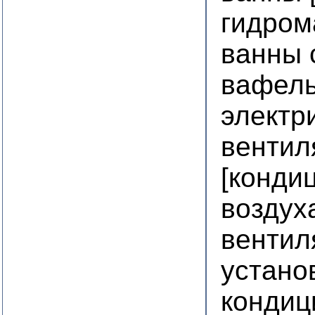
гидром
ванны 
вафел
электр
вентил
[конди
воздух
вентил
устано
кондиц