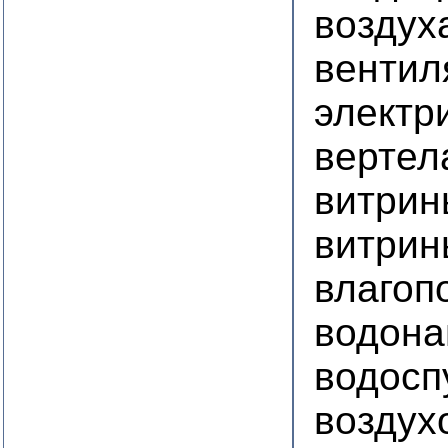
воздух
вентил
электр
вертел
витри
витрин
влагоп
водона
водосп
воздух