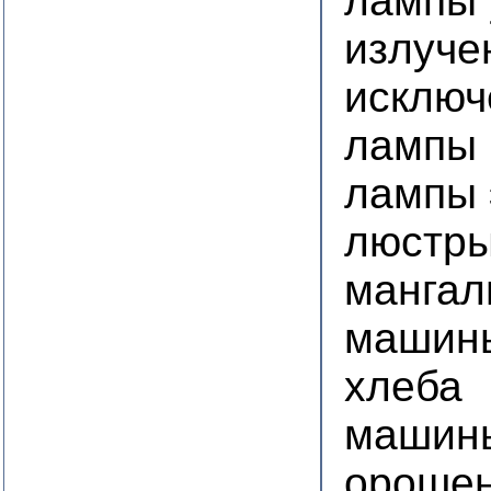
лампы 
излуче
исключ
лампы 
лампы 
люстр
манга
машины
хлеба
машины
ороше