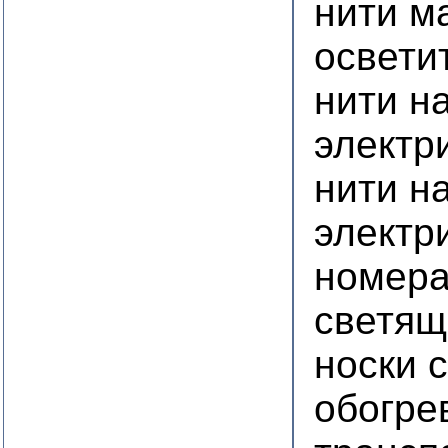
нити м
освети
нити н
электр
нити н
электр
номера
светящ
носки 
обогре