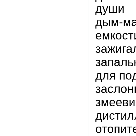
души
дым-м
емкост
зажига
запаль
для по
заслон
змееви
дистил
отопит