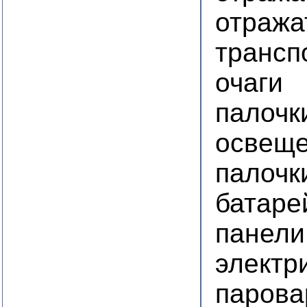
отража
трансп
очаги
палочк
освещ
палочк
батаре
панели
электр
парова