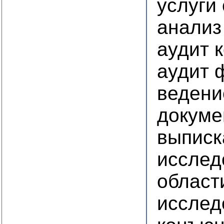
услуги
анализ
аудит 
аудит 
ведени
докуме
выписк
исслед
област
исслед