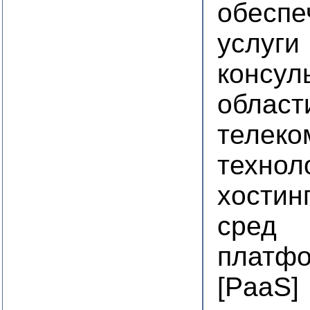
обеспе
услуги
консул
област
телеко
технол
хостин
сред
платфо
[PaaS]