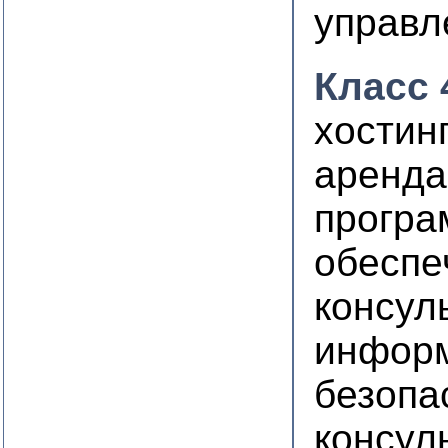
управл
Класс 
хостин
аренда
програ
обеспе
консул
инфор
безопа
консул