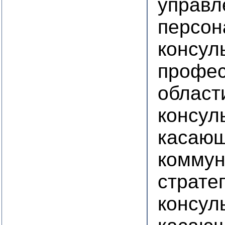
управл
персон
консул
профес
област
консул
касаю
коммун
страте
консул