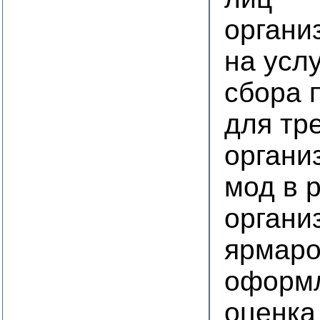
органи
на усл
сбора 
для тр
органи
мод в 
органи
ярмаро
оформл
оценка