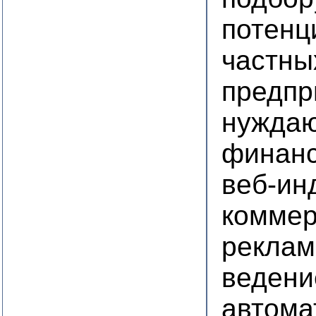
потенц
частны
предпр
нуждаю
финан
веб-ин
коммер
реклам
ведени
автома