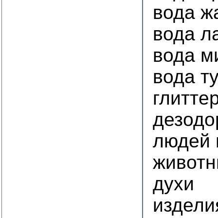
вода ж
вода л
вода м
вода т
глитте
дезодо
людей 
животн
духи
издел