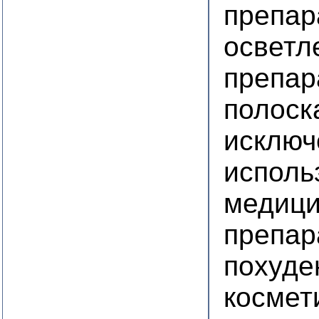
препар
осветл
препар
полоск
исключ
исполь
медици
препар
похуде
космет