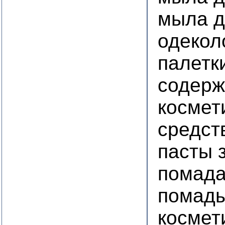
мыла д
одекол
палетк
содер
космет
средст
пасты 
помада
помады
космет