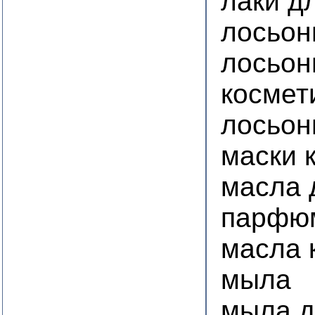
лаки д
лосьон
лосьон
космет
лосьон
маски 
масла 
парфю
масла 
мыла
мыла 