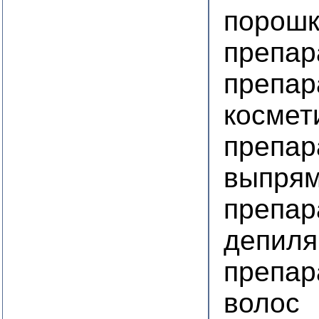
порошк
препар
препар
космет
препар
выпрям
препар
депиля
препар
волос