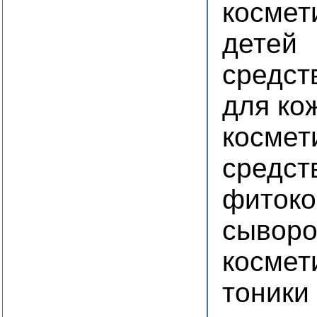
космет
детей
средст
для ко
космет
средст
фитоко
сыворо
космет
тоники