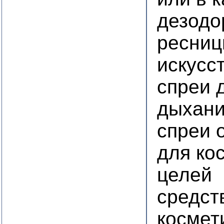
дезодо
ресни
искусс
спреи 
дыхан
спреи
для ко
целей
средст
космет