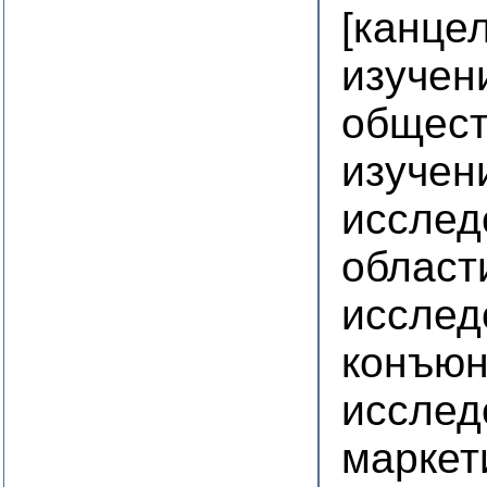
[канце
изучен
общест
изучен
исслед
област
исслед
конъюн
исслед
маркет