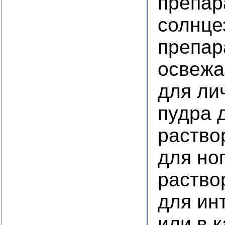
препар
солнц
препар
освеж
для ли
пудра 
раство
для но
раство
для ин
или в 