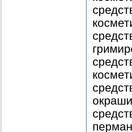
средст
космет
средст
гримир
средст
космет
средст
окраши
средст
перман