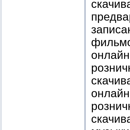
скачив
предва
записа
фильм
онлайн
рознич
скачив
онлайн
рознич
скачив