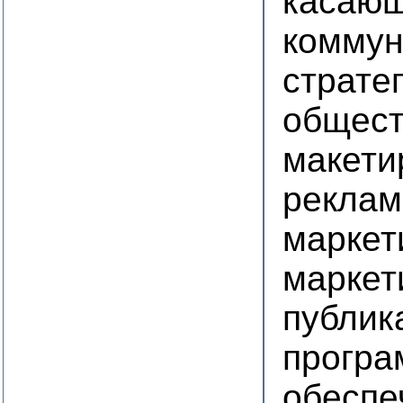
касаю
коммун
страте
общест
макети
рекла
маркет
маркет
публик
програ
обеспе