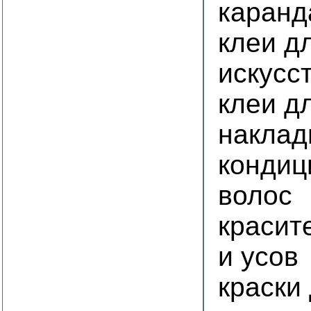
каранд
клеи д
искусс
клеи д
наклад
кондиц
волос
красит
и усов
краски