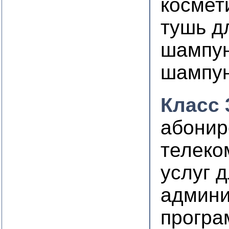
космет
тушь д
шампу
шампун
Класс 
абонир
телеко
услуг 
админи
програ