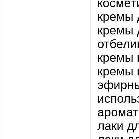
космет
кремы 
кремы 
отбели
кремы 
кремы 
эфирны
исполь
аромат
лаки д